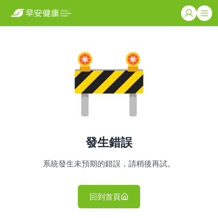
發生錯誤
系統發生未預期的錯誤，請稍後再試。
回到首頁