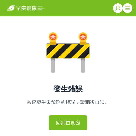
發生錯誤
系統發生未預期的錯誤，請稍後再試。
回到首頁