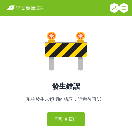
發生錯誤
系統發生未預期的錯誤，請稍後再試。
回到首頁