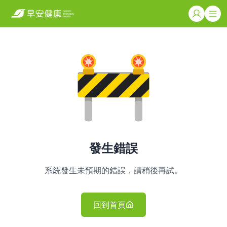
發生錯誤
系統發生未預期的錯誤，請稍後再試。
回到首頁