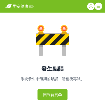
發生錯誤
系統發生未預期的錯誤，請稍後再試。
回到首頁