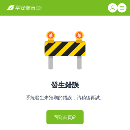
發生錯誤
系統發生未預期的錯誤，請稍後再試。
回到首頁