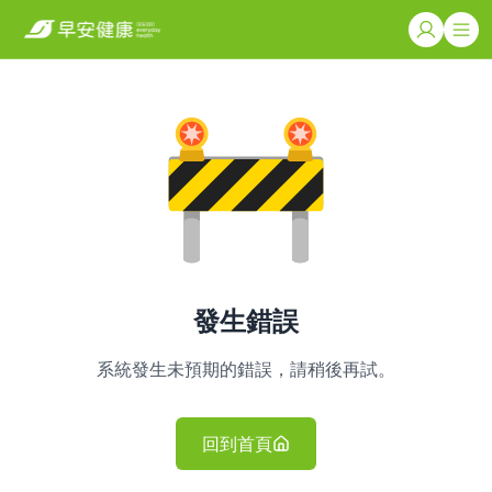
發生錯誤
系統發生未預期的錯誤，請稍後再試。
回到首頁