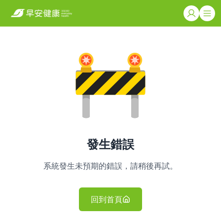
發生錯誤
系統發生未預期的錯誤，請稍後再試。
回到首頁