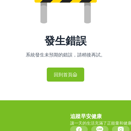
發生錯誤
系統發生未預期的錯誤，請稍後再試。
回到首頁
追蹤早安健康
讓一天的生活充滿了正能量和健