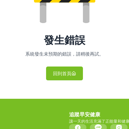
發生錯誤
系統發生未預期的錯誤，請稍後再試。
回到首頁
追蹤早安健康
讓一天的生活充滿了正能量和健