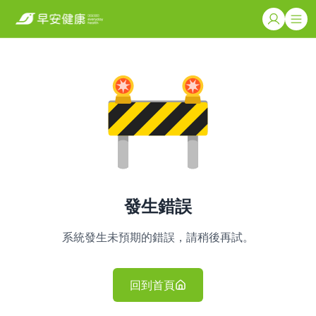
發生錯誤
系統發生未預期的錯誤，請稍後再試。
回到首頁