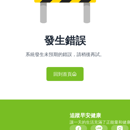
發生錯誤
系統發生未預期的錯誤，請稍後再試。
回到首頁
追蹤早安健康
讓一天的生活充滿了正能量和健