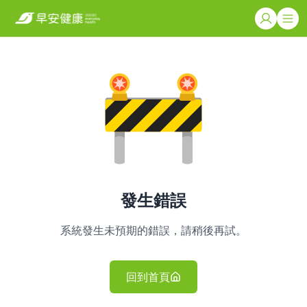
發生錯誤
系統發生未預期的錯誤，請稍後再試。
回到首頁