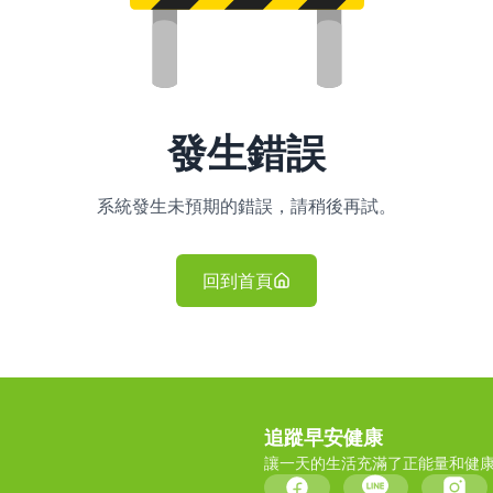
發生錯誤
系統發生未預期的錯誤，請稍後再試。
回到首頁
追蹤早安健康
讓一天的生活充滿了正能量和健