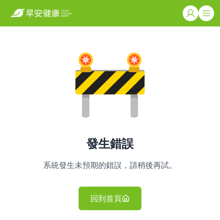
發生錯誤
系統發生未預期的錯誤，請稍後再試。
回到首頁