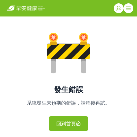
發生錯誤
系統發生未預期的錯誤，請稍後再試。
回到首頁