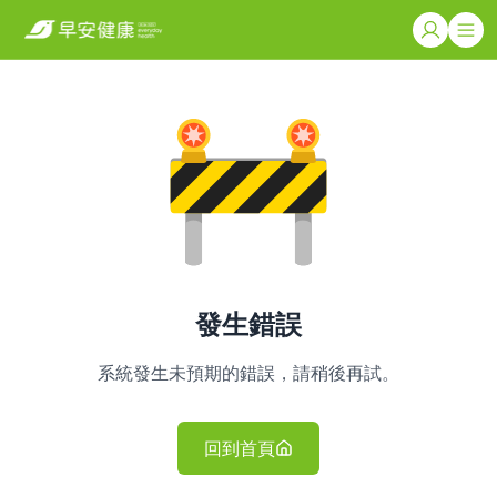
發生錯誤
系統發生未預期的錯誤，請稍後再試。
回到首頁