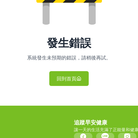
發生錯誤
系統發生未預期的錯誤，請稍後再試。
回到首頁
追蹤早安健康
讓一天的生活充滿了正能量和健