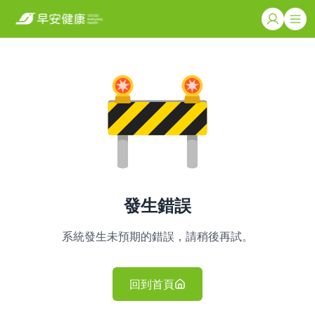
發生錯誤
系統發生未預期的錯誤，請稍後再試。
回到首頁