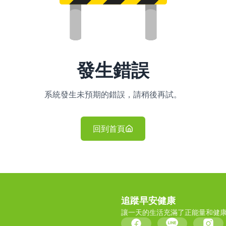
發生錯誤
系統發生未預期的錯誤，請稍後再試。
回到首頁
追蹤早安健康
讓一天的生活充滿了正能量和健