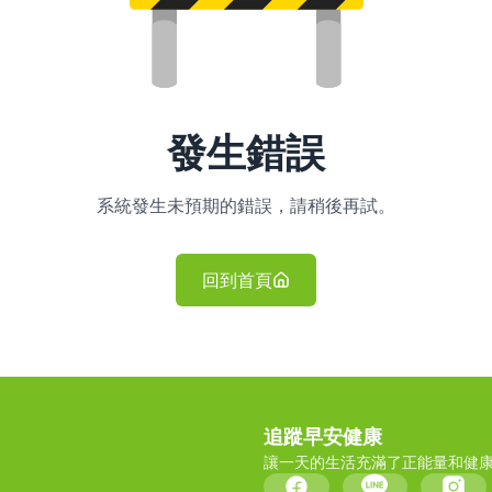
發生錯誤
系統發生未預期的錯誤，請稍後再試。
回到首頁
追蹤早安健康
讓一天的生活充滿了正能量和健