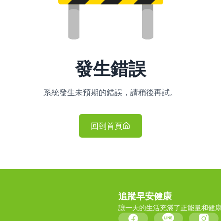
發生錯誤
系統發生未預期的錯誤，請稍後再試。
回到首頁
追蹤早安健康
讓一天的生活充滿了正能量和健