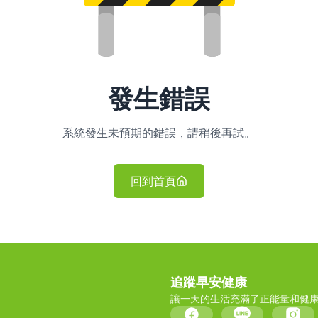
發生錯誤
系統發生未預期的錯誤，請稍後再試。
回到首頁
追蹤早安健康
讓一天的生活充滿了正能量和健