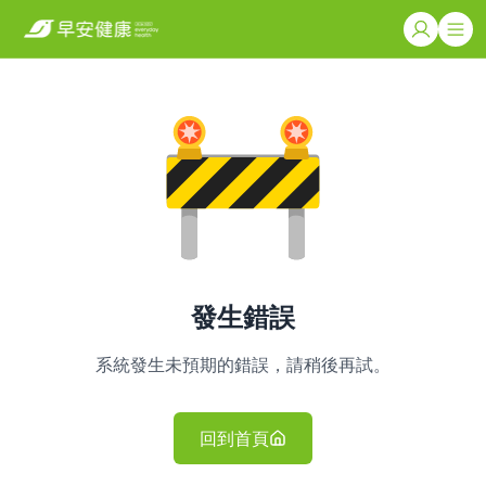
發生錯誤
系統發生未預期的錯誤，請稍後再試。
回到首頁