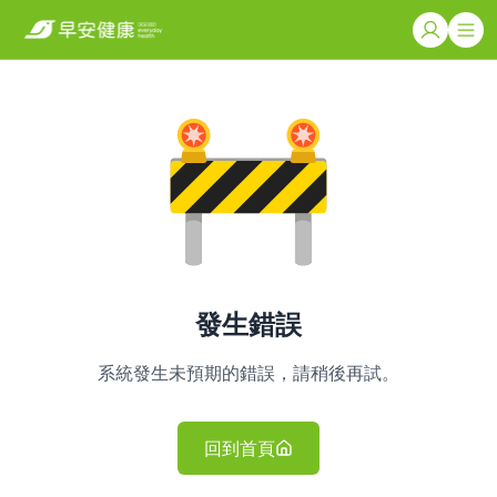
發生錯誤
系統發生未預期的錯誤，請稍後再試。
回到首頁