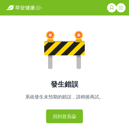
發生錯誤
系統發生未預期的錯誤，請稍後再試。
回到首頁