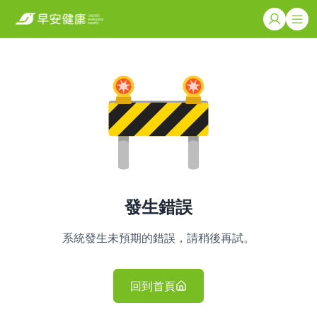
發生錯誤
系統發生未預期的錯誤，請稍後再試。
回到首頁