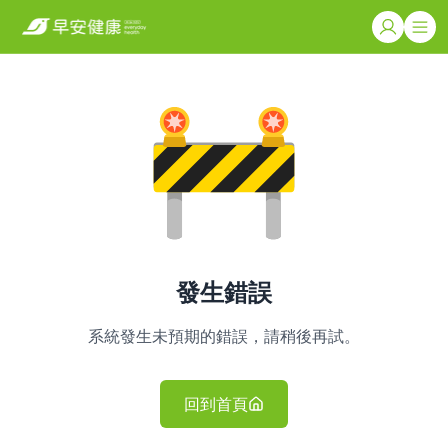
發生錯誤
系統發生未預期的錯誤，請稍後再試。
回到首頁