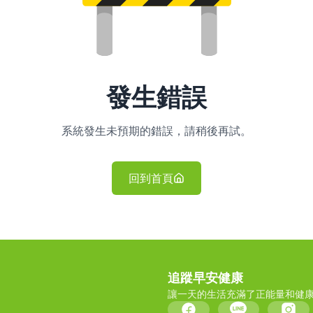
發生錯誤
系統發生未預期的錯誤，請稍後再試。
回到首頁
追蹤早安健康
讓一天的生活充滿了正能量和健