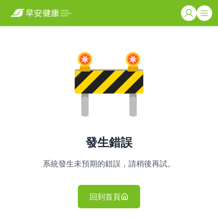
發生錯誤
系統發生未預期的錯誤，請稍後再試。
回到首頁