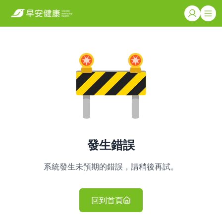
發生錯誤
系統發生未預期的錯誤，請稍後再試。
回到首頁