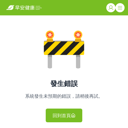
發生錯誤
系統發生未預期的錯誤，請稍後再試。
回到首頁