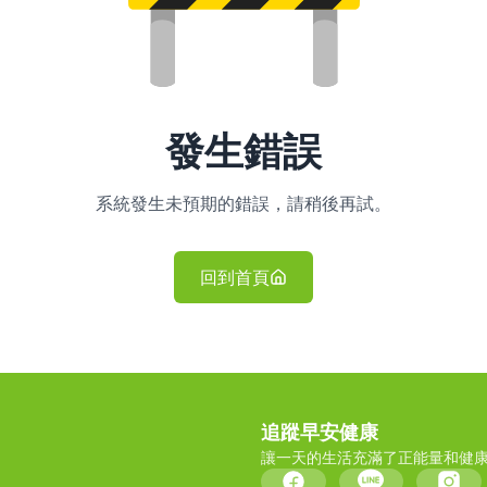
發生錯誤
系統發生未預期的錯誤，請稍後再試。
回到首頁
追蹤早安健康
讓一天的生活充滿了正能量和健