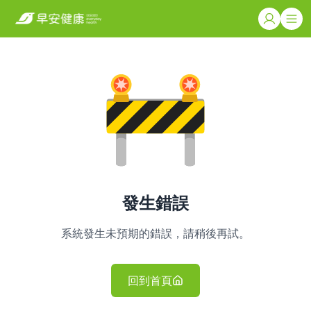
發生錯誤
系統發生未預期的錯誤，請稍後再試。
回到首頁