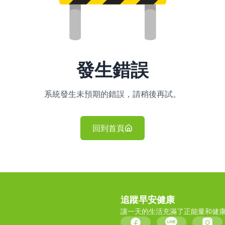
發生錯誤
系統發生未預期的錯誤，請稍後再試。
回到首頁
追蹤早安健康
讓一天的生活充滿了正能量和健