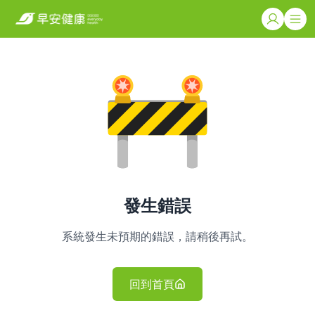
發生錯誤
系統發生未預期的錯誤，請稍後再試。
回到首頁