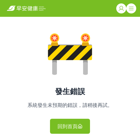
發生錯誤
系統發生未預期的錯誤，請稍後再試。
回到首頁