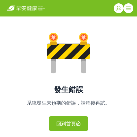
發生錯誤
系統發生未預期的錯誤，請稍後再試。
回到首頁