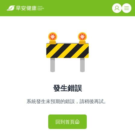
發生錯誤
系統發生未預期的錯誤，請稍後再試。
回到首頁