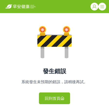
發生錯誤
系統發生未預期的錯誤，請稍後再試。
回到首頁