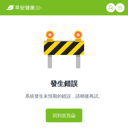
發生錯誤
系統發生未預期的錯誤，請稍後再試。
回到首頁