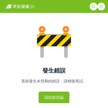
發生錯誤
系統發生未預期的錯誤，請稍後再試。
回到首頁