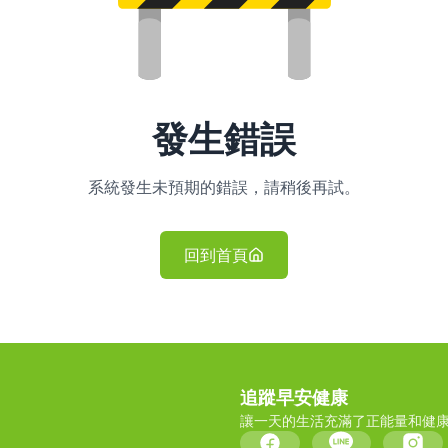
發生錯誤
系統發生未預期的錯誤，請稍後再試。
回到首頁
追蹤早安健康
讓一天的生活充滿了正能量和健