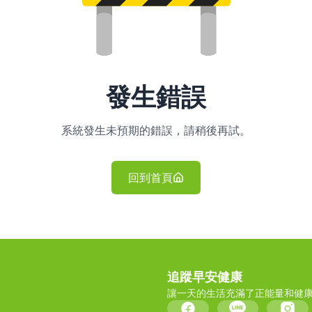
發生錯誤
系統發生未預期的錯誤，請稍後再試。
回到首頁
追蹤早安健康
讓一天的生活充滿了正能量和健