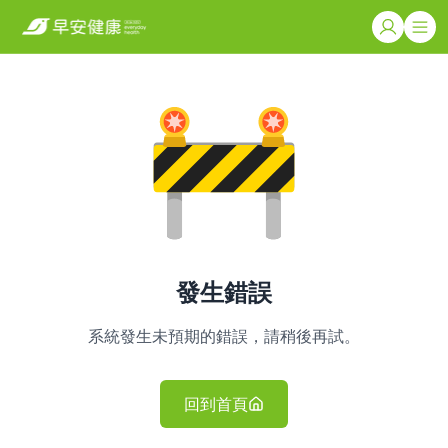
發生錯誤
系統發生未預期的錯誤，請稍後再試。
回到首頁