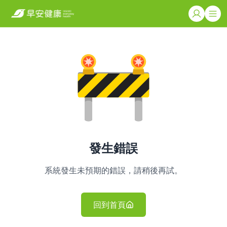
發生錯誤
系統發生未預期的錯誤，請稍後再試。
回到首頁