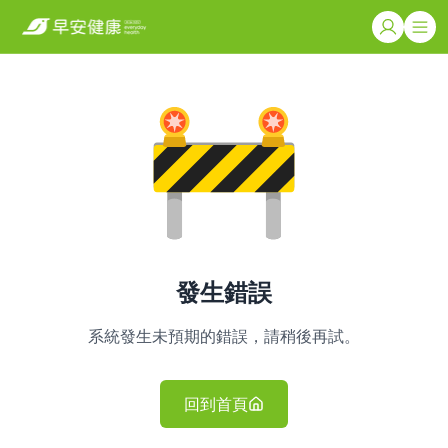
發生錯誤
系統發生未預期的錯誤，請稍後再試。
回到首頁