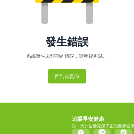
發生錯誤
系統發生未預期的錯誤，請稍後再試。
回到首頁
追蹤早安健康
讓一天的生活充滿了正能量和健