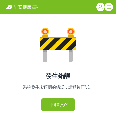
發生錯誤
系統發生未預期的錯誤，請稍後再試。
回到首頁