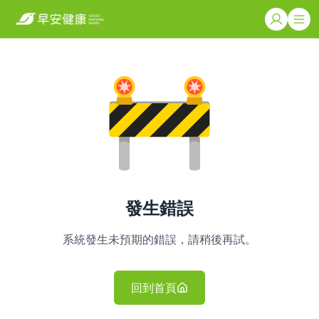
發生錯誤
系統發生未預期的錯誤，請稍後再試。
回到首頁